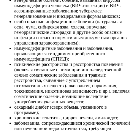
венерические болезни; болезнь, вызванная вирусом
иммунодефицита человека (ВИЧ-инфекция) и ВИЧ-
ассоциированные заболевания; туберкулез;
генерализованные и висцеральные формы микозов;
особо опасные инфекционные болезни (натуральная
оспа, чума, сибирская язва, холера, вирусные
геморрагические лихорадки и другие особо опасные
инфекции согласно нормативным документам органов
управления здравоохранением);
иммунодефицитные заболевания и заболевания,
проявляющиеся синдромом приобретенного
иммунодефицита (СПИД);
психические расстройства и расстройства поведения
(включая связанные с ними причинно-следственной
связью соматические заболевания и травмы);
расстройства, связанные с употреблением
психоактивных веществ (алкоголизм, наркомания,
токсикомания, никотиновая зависимость и др.), включая
соматические болезни, возникшие вследствие
употребления указанных веществ;
сахарный диабет (сверх объема, указанного в
программе);
хронические гепатиты, цирроз печени, амилоидоз;
заболевания, сопровождающиеся хронической почечной
или печеночной недостаточностью, требующей