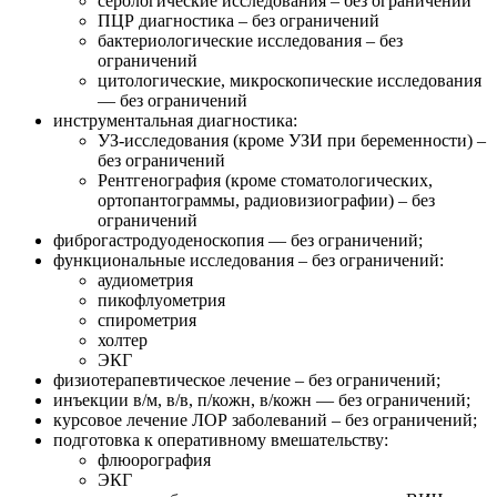
серологические исследования – без ограничений
ПЦР диагностика – без ограничений
бактериологические исследования – без
ограничений
цитологические, микроскопические исследования
— без ограничений
инструментальная диагностика:
УЗ-исследования (кроме УЗИ при беременности) –
без ограничений
Рентгенография (кроме стоматологических,
ортопантограммы, радиовизиографии) – без
ограничений
фиброгастродуоденоскопия — без ограничений;
функциональные исследования – без ограничений:
аудиометрия
пикофлуометрия
спирометрия
холтер
ЭКГ
физиотерапевтическое лечение – без ограничений;
инъекции в/м, в/в, п/кожн, в/кожн — без ограничений;
курсовое лечение ЛОР заболеваний – без ограничений;
подготовка к оперативному вмешательству:
флюорография
ЭКГ