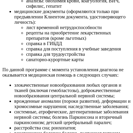
анализы: биохимия крови, коагуология, ВИЧ,
сифилис, гепатит
медицинские документы (оформляются только при
предъявлении Клиентом документа, удостоверяющего
личность):
лист временной нетрудоспособности
рецепты на приобретение лекарственных
препаратов (кроме льготных)
справка в ГИБДД
справка для поступления в учебные заведения
справка для трудоустройства
санаторно-курортные карты
По данной программе с момента установления диагноза не
оказывается медицинская помощь в следующих случаях:
злокачественные новообразования любых органов и
тканей (включая гемобластозы), доброкачественные
новообразования центральной нервной системы;
врожденные аномалии (пороки развития), деформации и
хромосомные нарушения; наследственные заболевания;
системные, атрофические, дегенеративные заболевания
нервной системы; болезнь Паркинсона и вторичный
паркинсонизм; детский церебральный паралич;
расстройства сна; ронхопатия;