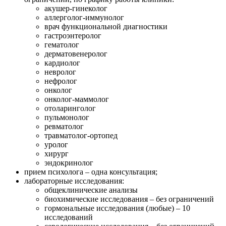
акушер-гинеколог
аллерголог-иммунолог
врач функциональной диагностики
гастроэнтеролог
гематолог
дерматовенеролог
кардиолог
невролог
нефролог
онколог
онколог-маммолог
отоларинголог
пульмонолог
ревматолог
травматолог-ортопед
уролог
хирург
эндокринолог
прием психолога – одна консультация;
лабораторные исследования:
общеклинические анализы
биохимические исследования – без ограничений
гормональные исследования (любые) – 10
исследований